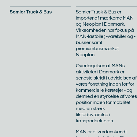
Semler Truck & Bus
Semler Truck & Bus er
importør af mærkerne MAN
eder
Kontakt
og Neoplan i Danmark.
Virksomheden har fokus på
MAN-lastbiler, -varebiler og -
busser samt
premiumbusmærket
Neoplan.
Overtagelsen af MANs
aktiviteter i Danmark er
seneste skridt i udvidelsen af
vores forretning inden for for
kommercielle køretøjer - og
dermed en styrkelse af vores
position inden for mobilitet
med en stærk
tilstedeværelse i
transportsektoren.
MAN er et verdenskendt