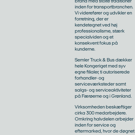
brand med stolte traditioner
inden for transportbranchen.
Vi viderefører og udvikler en
forretning, der er
kendetegnet ved høj
professionalisme, stærk
specialviden og et
konsekvent fokus på
kunderne.
Semler Truck & Bus dækker
hele Kongeriget med syv
egne filialer, ti autoriserede
forhandler- og
serviceværksteder samt
salgs- og serviceaktiviteter
på Færøerne og i Grønland.
Virksomheden beskæftiger
cirka 300 medarbejdere.
Omkring halvdelen arbejder
inden for service og
eftermarked, hvor de døgnet