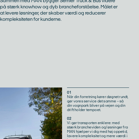
Sammen med MAN bygger Semler Truck & Bus videre
på stærk knowhow og dyb brancheforståelse. Målet er
at levere løsninger, der skaber værdi og reducerer
kompleksiteten for kunderne.
01
Når din forretning kører døgnet rundt,
gør vores service det samme – så
din vognpark bliver på vejen og din
drift holder tempoet.
02
Vi gør transporten enklere: med
stærk brancheviden og løsninger fra
MAN hjælper vi dig med høj oppetid,
lavere kompleksitet og mere værdi i