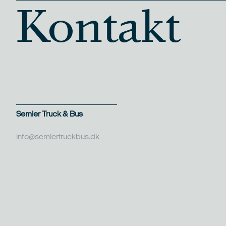
Kontakt
Semler Truck & Bus
info@semlertruckbus.dk