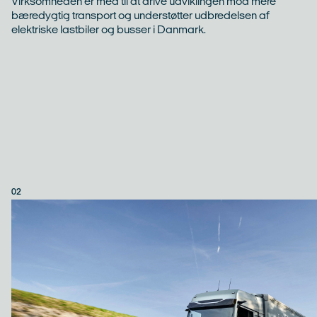
Virksomheden er med til at drive udviklingen mod mere
bæredygtig transport og understøtter udbredelsen af
elektriske lastbiler og busser i Danmark.
02